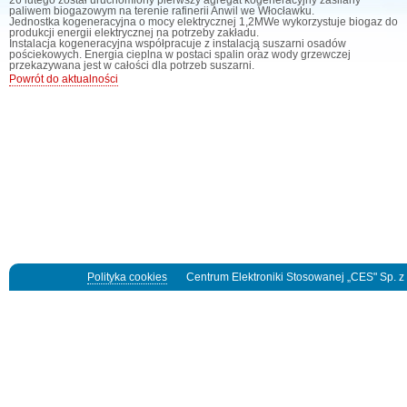
paliwem biogazowym na terenie rafinerii Anwil we Włocławku.
Jednostka kogeneracyjna o mocy elektrycznej 1,2MWe wykorzystuje biogaz do
produkcji energii elektrycznej na potrzeby zakładu.
Instalacja kogeneracyjna współpracuje z instalacją suszarni osadów
pościekowych. Energia cieplna w postaci spalin oraz wody grzewczej
przekazywana jest w całości dla potrzeb suszarni.
Powrót do aktualności
Polityka cookies
Centrum Elektroniki Stosowanej „CES" Sp. z o.o