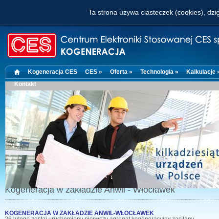
Ta strona używa ciasteczek (cookies), dzię
Kogeneracja CES
CES »
Oferta »
Technologia »
Kalkulacje 
Kontakt
Kogeneracja w zakładzie Anwil - Włocławek
KOGENERACJA W ZAKŁADZIE ANWIL-WŁOCŁAWEK
26 lutego został uruchomiony pierwszy agregat kogeneracyjny zasilany