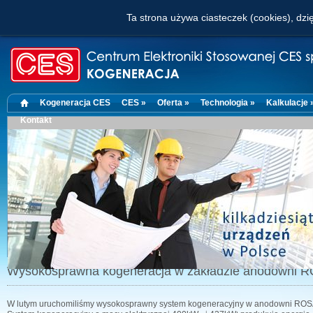
Ta strona używa ciasteczek (cookies), dzię
Kogeneracja CES
CES »
Oferta »
Technologia »
Kalkulacje 
Kontakt
Wysokosprawna kogeneracja w zakładzie anodowni 
W lutym uruchomiliśmy wysokosprawny system kogeneracyjny w anodowni ROS