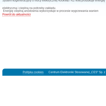
System kogeneracyjny o mocy elektrycznej 400kW
i 427kW
produkuje energię
e
t
elektryczną i cieplną na potrzeby zakładu.
 Energię cieplną anodownia wykorzystuje w procesie wygrzewania wanien
Powrót do aktualności
Polityka cookies
Centrum Elektroniki Stosowanej „CES" Sp. z o.o