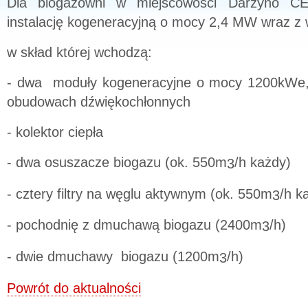
Dla biogazowni w miejscowości Darżyno CES
instalację kogeneracyjną o mocy 2,4 MW wraz z 
w skład której wchodzą:
- dwa moduły kogeneracyjne o mocy 1200kWe
obudowach dźwiękochłonnych
- kolektor ciepła
- dwa osuszacze biogazu (ok. 550m
/h każdy)
3
- cztery filtry na węglu aktywnym (ok. 550m
/h k
3
- pochodnię z dmuchawą biogazu (2400m
/h)
3
- dwie dmuchawy biogazu (1200m
/h)
3
Powrót do aktualności