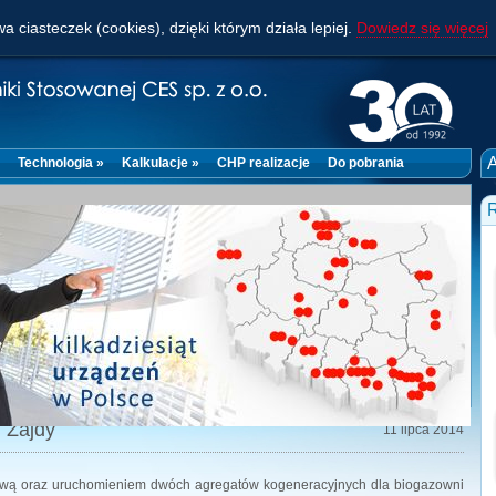
a ciasteczek (cookies), dzięki którym działa lepiej.
Dowiedz się więcej
A
Technologia »
Kalkulacje »
CHP realizacje
Do pobrania
R
 Zajdy
11 lipca 2014
awą oraz uruchomieniem dwóch agregatów kogeneracyjnych dla biogazowni