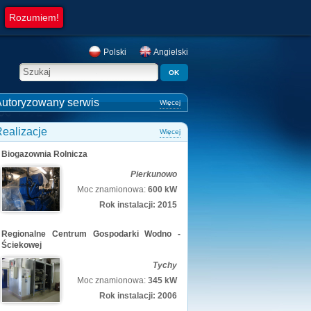
Rozumiem!
Polski
Angielski
utoryzowany serwis
Więcej
ealizacje
Więcej
Biogazownia Rolnicza
Pierkunowo
Moc znamionowa:
600 kW
Rok instalacji: 2015
Regionalne Centrum Gospodarki Wodno -
Ściekowej
Tychy
Moc znamionowa:
345 kW
Rok instalacji: 2006