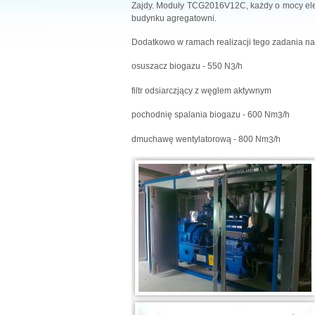
Zajdy. Moduły TCG2016V12C, każdy o mocy el
budynku agregatowni.
Dodatkowo w ramach realizacji tego zadania na
osuszacz biogazu - 550 N
/h
3
filtr odsiarczjący z węglem aktywnym
pochodnię spalania biogazu - 600 Nm
/h
3
dmuchawę wentylatorową - 800 Nm
/h
3