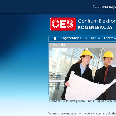
Ta strona używ
Kogeneracja CES
CES »
Oferta »
Kontakt
Zakończenie prac na biogazowni
W maju zakończylismy prace związane z dost