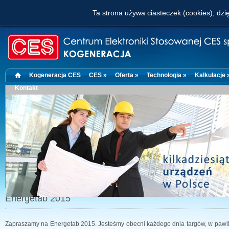
Ta strona używa ciasteczek (cookies), dzię
Kogeneracja CES
CES »
Oferta »
Technologia »
Kalkulacje 
Kontakt
Energetab 2015
Zapraszamy na Energetab 2015. Jesteśmy obecni każdego dnia targów, w pawiloni