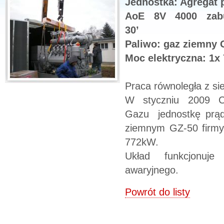
Jednostka: Agregat
AoE 8V 4000 zab
30’
Paliwo: gaz ziemny 
Moc elektryczna: 1x
Praca równoległa z sie
W styczniu 2009 CE
Gazu jednostkę prą
ziemnym GZ-50 firmy
772kW.
Układ funkcjonuje
awaryjnego.
Powrót do listy