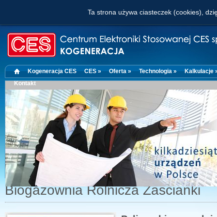
Ta strona używa ciasteczek (cookies), dzię
Kogeneracja CES
CES »
Oferta »
Technologia »
Kalkulacje 
Kontakt
Biogazownia Rolnicza Zaścianki