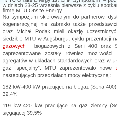
”MTU Onsite Energy 1st CHP Symposium” – pod 
w dniach 23-25 września pierwsze z cyklu spotk
firmę MTU Onsite Energy
Na sympozjum skierowanym do partnerów, dystr
kogeneracyjnej nie zabrakło także przedstawic
oraz Michał Rodak mieli okazję uczestnicz
siedzibie MTU w Augsburgu, cyklu prezentacji
gazowych
i biogazowych z Serii 400 oraz S
zaprezentowane zostały również możliwości
agregatów w układach standardowych oraz w ukł
gaz „specjalny”. MTU zaprezentowało nowe
następujących przedziałach mocy elektrycznej:
182 kW-400 kW pracujące na biogaz (Seria 400) o
39,4%
119 kW-420 kW pracujące na gaz ziemny (Ser
sięgającej 39,5%